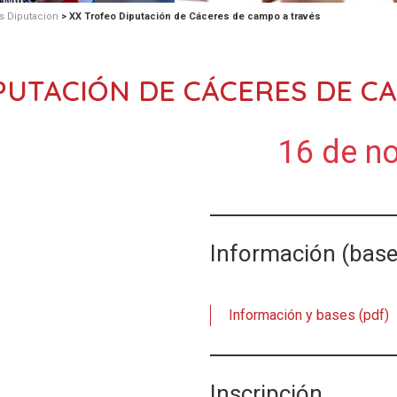
s Diputacion
>
XX Trofeo Diputación de Cáceres de campo a través
PUTACIÓN DE CÁCERES DE C
16 de n
Información (bases
Información y bases (pdf)
Inscripción