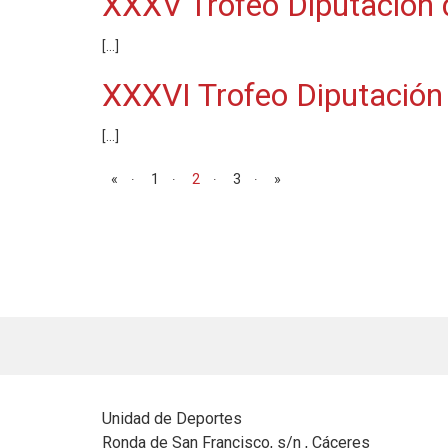
XXXV Trofeo Diputación
[…]
XXXVI Trofeo Diputación
[…]
Navegación de entradas
«
1
2
3
»
Unidad de Deportes
Ronda de San Francisco, s/n , Cáceres