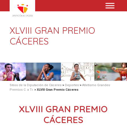
XLVIII GRAN PREMIO
CÁCERES
Sitios de la Diputación de Cáceres
>
Deportes
>
Atletismo Grandes
Premios C. a Tr.
>
XLVIII Gran Premio Cáceres
XLVIII GRAN PREMIO
CÁCERES