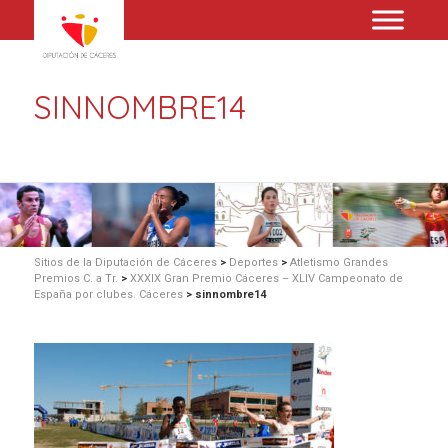
SINNOMBRE14
Sitios de la Diputación de Cáceres
>
Deportes
>
Atletismo Grandes
Premios C. a Tr.
>
XXXIX Gran Premio Cáceres – XLIV Campeonato de
España por clubes. Cáceres
>
sinnombre14